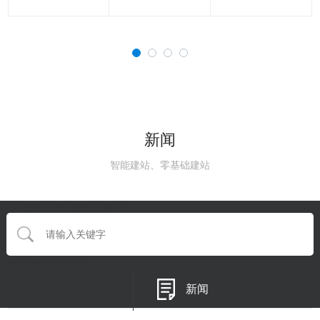
新闻
智能建站、零基础建站
{eyou:searchform type='default'}
{/eyou:guestbookform}
新闻