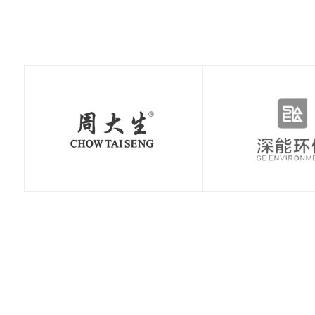
极速赛车：新手赛道
极速赛车：赛车空气
极速赛车：赛车刹车
极速赛车：赛车轮胎
极速赛车：国内主流
极速赛车：职业赛车
常见误区，避开90%
动力学，读懂速度背
系统科普，稳住极速
知识点，决定圈速与
赛道详解，车友刷圈
与民用跑车的核心区
的
后的
的核
安全
打卡
别解