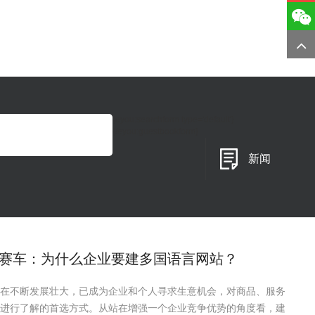
{eyou:searchform type='default'}
{/eyou:guestbookform}
新闻
赛车：为什么企业要建多国语言网站？
在不断发展壮大，已成为企业和个人寻求生意机会，对商品、服务
进行了解的首选方式。从站在增强一个企业竞争优势的角度看，建