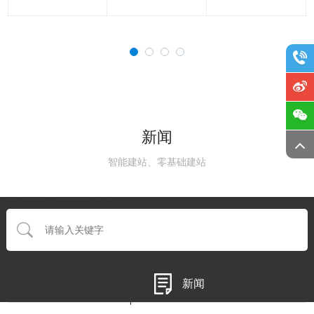
新闻
智能建站、零基础建站
{eyou:searchform type='default'}
{/eyou:guestbookform}
新闻