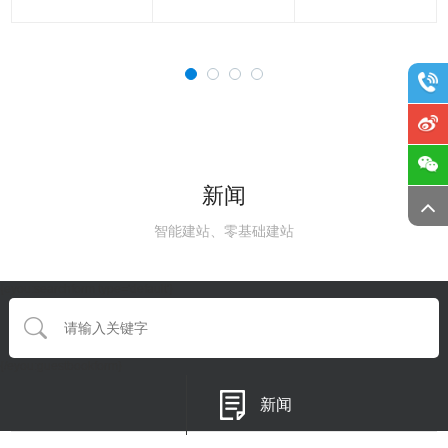
新闻
智能建站、零基础建站
{eyou:searchform type='default'}
{/eyou:guestbookform}
新闻