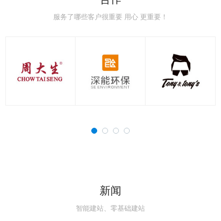
极速赛车：新手赛道常
极速赛车：赛车空气动
极速赛车：赛车刹车系
极速赛车：赛车轮胎知
极速赛车：国内主流赛
极速赛车：职业赛车与
见误区，避开90%的
力学，读懂速度背后的
统科普，稳住极速的核
识点，决定圈速与安全
道详解，车友刷圈打卡
民用跑车的核心区别解
服务了哪些客户很重要 用心 更重要！
新闻
智能建站、零基础建站