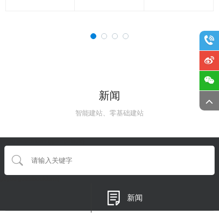
新闻
智能建站、零基础建站
{eyou:searchform type='default'}
{/eyou:guestbookform}
新闻