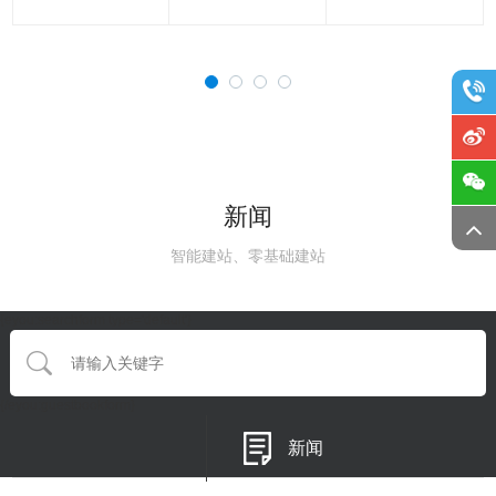
新闻
智能建站、零基础建站
{eyou:searchform type='default'}
{/eyou:guestbookform}
新闻