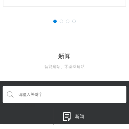
新闻
智能建站、零基础建站
{eyou:searchform type='default'}
{/eyou:guestbookform}
新闻