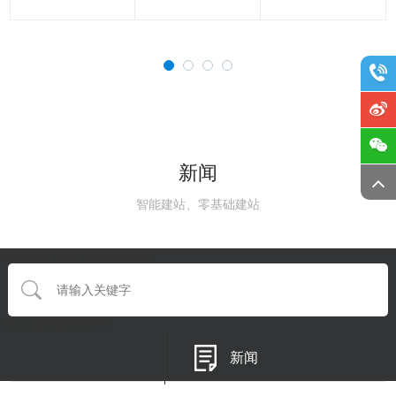
新闻
智能建站、零基础建站
{eyou:searchform type='default'}
{/eyou:guestbookform}
新闻