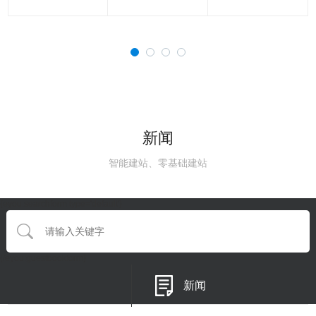
新闻
智能建站、零基础建站
{eyou:searchform type='default'}
{/eyou:guestbookform}
新闻