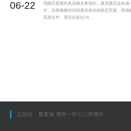
06-22
伪静态是相对真实静态来讲的，真实静态会生成一个
件，访客能够访问到真实存在的静态页面，而伪
页面文件，而仅仅是以.ht...
互联网 · 最高端 模板一样可以很精致