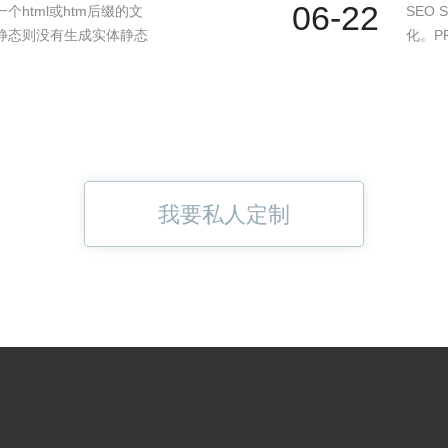
06-22
html或htm后缀的文
SEO 
静态则没有生成实体静态
化。PR
我要私人定制