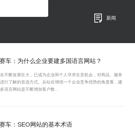
{eyou:searchform type='default'}
{/eyou:guestbookform}
新闻
赛车：为什么企业要建多国语言网站？
在不断发展壮大，已成为企业和个人寻求生意机会，对商品、服务
进行了解的首选方式。从站在增强一个企业竞争优势的角度看，建
多语言网站是不断增加客户数...
赛车：SEO网站的基本术语