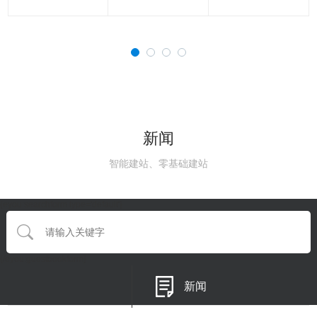
新闻
智能建站、零基础建站
{eyou:searchform type='default'}
{/eyou:guestbookform}
新闻