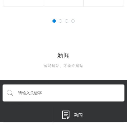
新闻
智能建站、零基础建站
{eyou:searchform type='default'}
{/eyou:guestbookform}
新闻