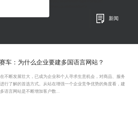
{eyou:searchform type='default'}
{/eyou:guestbookform}
新闻
赛车：为什么企业要建多国语言网站？
在不断发展壮大，已成为企业和个人寻求生意机会，对商品、服务
进行了解的首选方式。从站在增强一个企业竞争优势的角度看，建
多语言网站是不断增加客户数...
赛车：SEO网站的基本术语