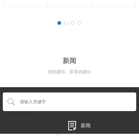
新闻
智能建站、零基础建站
{eyou:searchform type='default'}
{/eyou:guestbookform}
新闻