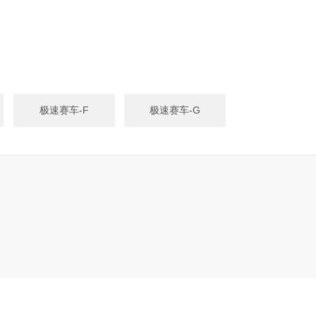
极速赛车-F
极速赛车-G