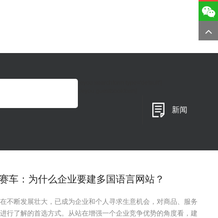
极速赛车：职业赛车
与民用跑车的核心区
别解