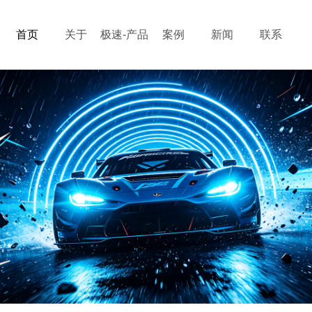
首页
关于
极速-产品
案例
新闻
联系