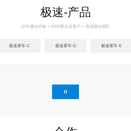
极速-产品
20年建站经验 + 1000家企业客户 + 高端建站团队
极速赛车-C
极速赛车-D
极速赛车-E