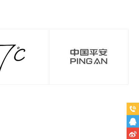
极速赛车：赛车刹车
系统科普，稳住极速
的核