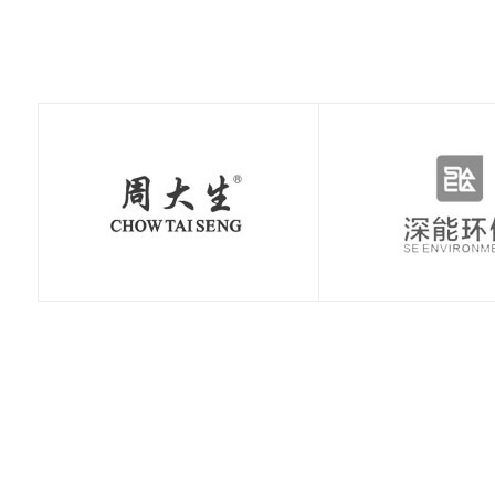
极速赛车：新手赛道
常见误区，避开90%
的