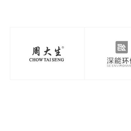
极速赛车：新手赛道
极速赛车：赛车空气
极速赛车：赛车刹车
极速赛车：赛车轮胎
极速赛车：国内主流
极速赛车：职业赛车
常见误区，避开90%
动力学，读懂速度背
系统科普，稳住极速
知识点，决定圈速与
赛道详解，车友刷圈
与民用跑车的核心区
的
后的
的核
安全
打卡
别解