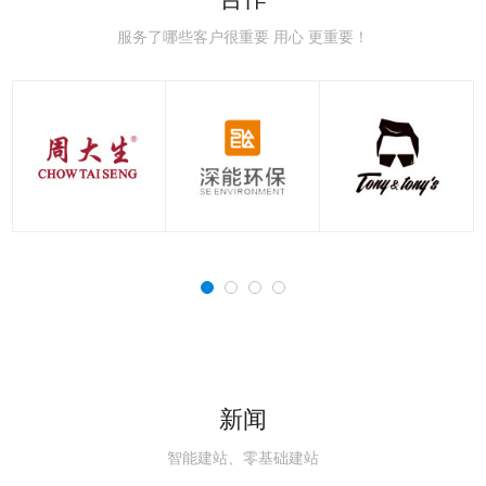
极速赛车：新手赛道常
极速赛车：赛车空气动
极速赛车：赛车刹车系
极速赛车：赛车轮胎知
极速赛车：国内主流赛
极速赛车：职业赛车与
见误区，避开90%的
力学，读懂速度背后的
统科普，稳住极速的核
识点，决定圈速与安全
道详解，车友刷圈打卡
民用跑车的核心区别解
服务了哪些客户很重要 用心 更重要！
新闻
智能建站、零基础建站