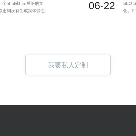
06-22
html或htm后缀的文
SEO 
静态则没有生成实体静态
化。PR
我要私人定制