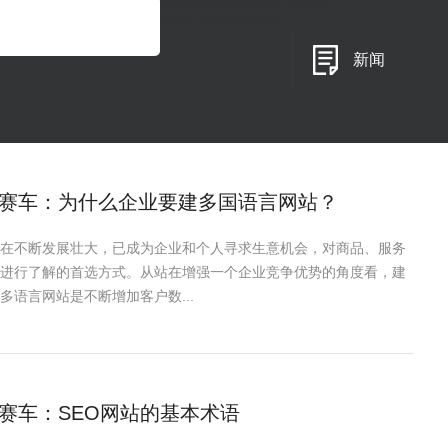
{eyou:searchform type='default'}
{/eyou:guestbookform}
新闻
赛车：为什么企业要建多国语言网站？
在不断发展壮大，已成为企业和个人寻求生意机会，对商品、服务
进行了解的首选方式。从站在增强一个企业竞争优势的角度看，建
多语言网站是不断增加客户数...
赛车：SEO网站的基本术语