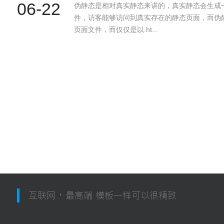
06-22
伪静态是相对真实静态来讲的，真实静态会生成一个
件，访客能够访问到真实存在的静态页面，而伪
页面文件，而仅仅是以.ht...
互联网 · 最高端 模板一样可以很精致