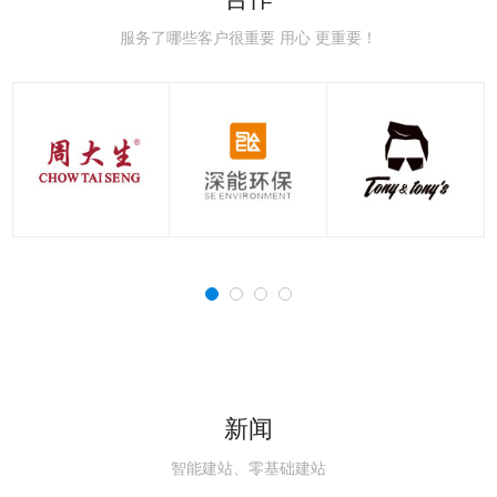
极速赛车：新手赛道常
极速赛车：赛车空气动
极速赛车：赛车刹车系
极速赛车：赛车轮胎知
极速赛车：国内主流赛
极速赛车：职业赛车与
见误区，避开90%的
力学，读懂速度背后的
统科普，稳住极速的核
识点，决定圈速与安全
道详解，车友刷圈打卡
民用跑车的核心区别解
服务了哪些客户很重要 用心 更重要！
新闻
智能建站、零基础建站