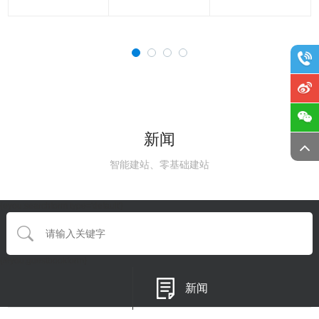
新闻
智能建站、零基础建站
{eyou:searchform type='default'}
{/eyou:guestbookform}
新闻