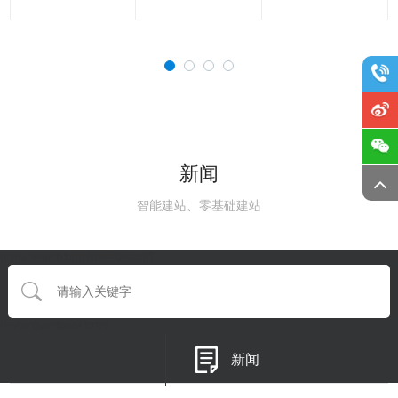
新闻
智能建站、零基础建站
{eyou:searchform type='default'}
{/eyou:guestbookform}
新闻