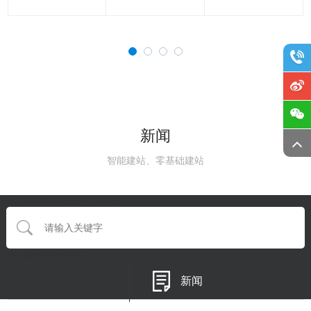
新闻
智能建站、零基础建站
{eyou:searchform type='default'}
{/eyou:guestbookform}
新闻