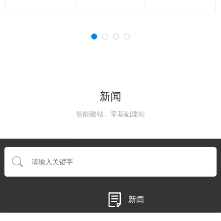
新闻
智能建站、零基础建站
{eyou:searchform type='default'}
{/eyou:guestbookform}
新闻