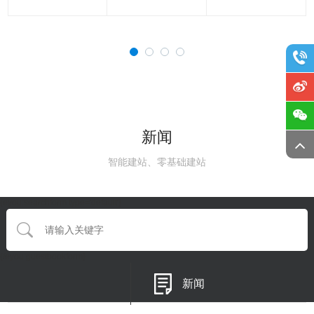
新闻
智能建站、零基础建站
{eyou:searchform type='default'}
{/eyou:guestbookform}
新闻