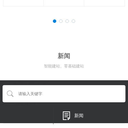
新闻
智能建站、零基础建站
{eyou:searchform type='default'}
{/eyou:guestbookform}
新闻