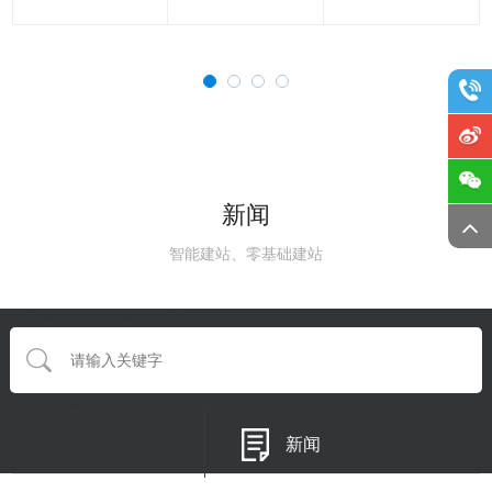
新闻
智能建站、零基础建站
{eyou:searchform type='default'}
{/eyou:guestbookform}
新闻