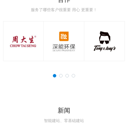
极速赛车：新手赛道常
极速赛车：赛车空气动
极速赛车：赛车刹车系
极速赛车：赛车轮胎知
极速赛车：国内主流赛
极速赛车：职业赛车与
见误区，避开90%的
力学，读懂速度背后的
统科普，稳住极速的核
识点，决定圈速与安全
道详解，车友刷圈打卡
民用跑车的核心区别解
服务了哪些客户很重要 用心 更重要！
新闻
智能建站、零基础建站