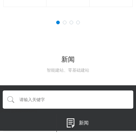
新闻
智能建站、零基础建站
{eyou:searchform type='default'}
{/eyou:guestbookform}
新闻