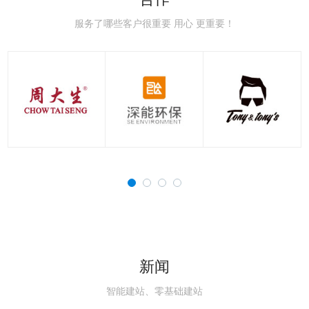
极速赛车：新手赛道常
极速赛车：赛车空气动
极速赛车：赛车刹车系
极速赛车：赛车轮胎知
极速赛车：国内主流赛
极速赛车：职业赛车与
见误区，避开90%的
力学，读懂速度背后的
统科普，稳住极速的核
识点，决定圈速与安全
道详解，车友刷圈打卡
民用跑车的核心区别解
服务了哪些客户很重要 用心 更重要！
新闻
智能建站、零基础建站