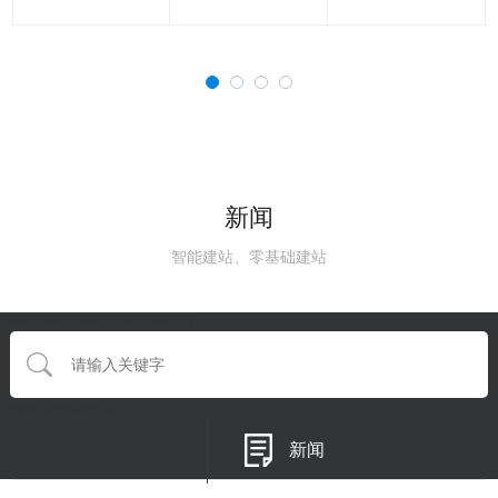
新闻
智能建站、零基础建站
{eyou:searchform type='default'}
{/eyou:guestbookform}
新闻