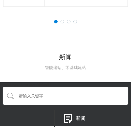
新闻
智能建站、零基础建站
{eyou:searchform type='default'}
{/eyou:guestbookform}
新闻