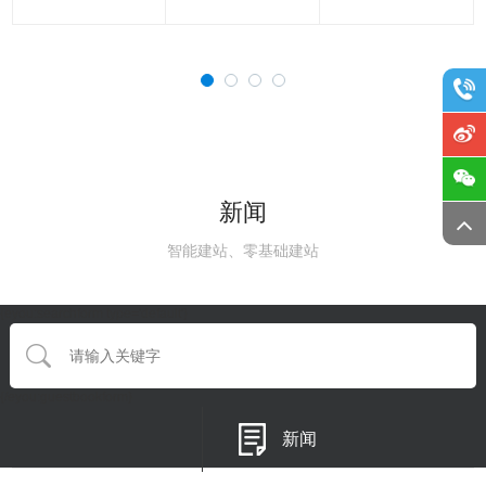
新闻
智能建站、零基础建站
{eyou:searchform type='default'}
{/eyou:guestbookform}
新闻