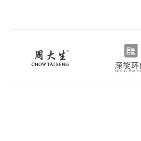
极速赛车：新手赛道
极速赛车：赛车空气
极速赛车：赛车刹车
极速赛车：赛车轮胎
极速赛车：国内主流
极速赛车：职业赛车
常见误区，避开90%
动力学，读懂速度背
系统科普，稳住极速
知识点，决定圈速与
赛道详解，车友刷圈
与民用跑车的核心区
的
后的
的核
安全
打卡
别解