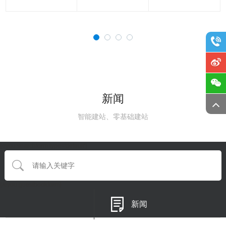
新闻
智能建站、零基础建站
{eyou:searchform type='default'}
{/eyou:guestbookform}
新闻