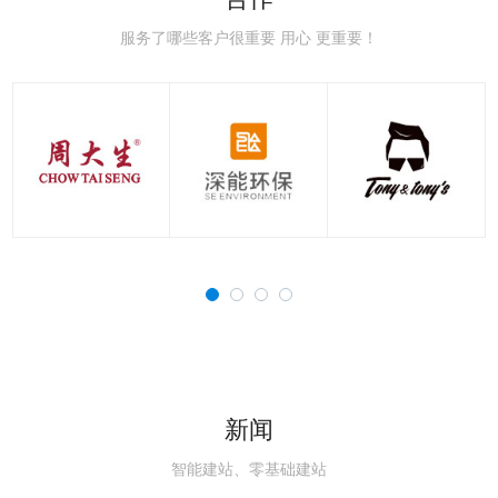
极速赛车：新手赛道常
极速赛车：赛车空气动
极速赛车：赛车刹车系
极速赛车：赛车轮胎知
极速赛车：国内主流赛
极速赛车：职业赛车与
见误区，避开90%的
力学，读懂速度背后的
统科普，稳住极速的核
识点，决定圈速与安全
道详解，车友刷圈打卡
民用跑车的核心区别解
服务了哪些客户很重要 用心 更重要！
新闻
智能建站、零基础建站