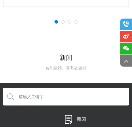
新闻
智能建站、零基础建站
{eyou:searchform type='default'}
{/eyou:guestbookform}
新闻