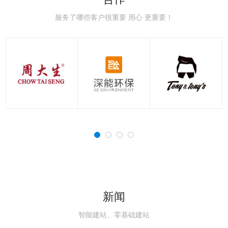
极速赛车：新手赛道常
极速赛车：赛车空气动
极速赛车：赛车刹车系
极速赛车：赛车轮胎知
极速赛车：国内主流赛
极速赛车：职业赛车与
见误区，避开90%的
力学，读懂速度背后的
统科普，稳住极速的核
识点，决定圈速与安全
道详解，车友刷圈打卡
民用跑车的核心区别解
服务了哪些客户很重要 用心 更重要！
新闻
智能建站、零基础建站