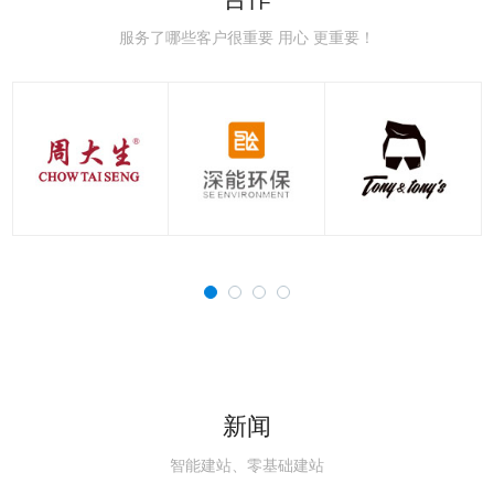
极速赛车：新手赛道常
极速赛车：赛车空气动
极速赛车：赛车刹车系
极速赛车：赛车轮胎知
极速赛车：国内主流赛
极速赛车：职业赛车与
见误区，避开90%的
力学，读懂速度背后的
统科普，稳住极速的核
识点，决定圈速与安全
道详解，车友刷圈打卡
民用跑车的核心区别解
服务了哪些客户很重要 用心 更重要！
新闻
智能建站、零基础建站