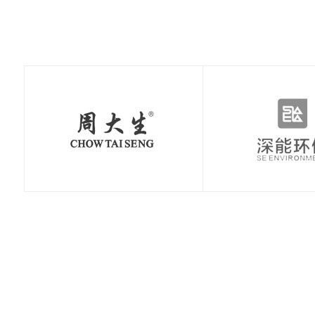
极速赛车：新手赛道
极速赛车：赛车空气
极速赛车：赛车刹车
极速赛车：赛车轮胎
极速赛车：国内主流
极速赛车：职业赛车
常见误区，避开90%
动力学，读懂速度背
系统科普，稳住极速
知识点，决定圈速与
赛道详解，车友刷圈
与民用跑车的核心区
的
后的
的核
安全
打卡
别解