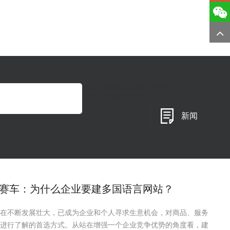
{eyou:searchform type='default'}
{/eyou:guestbookform}
新闻
赛车：为什么企业要建多国语言网站？
在不断发展壮大，已成为企业和个人寻求生意机会，对商品、服务
进行了解的首选方式。从站在增强一个企业竞争优势的角度看，建