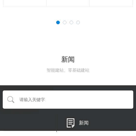
新闻
智能建站、零基础建站
{eyou:searchform type='default'}
{/eyou:guestbookform}
新闻