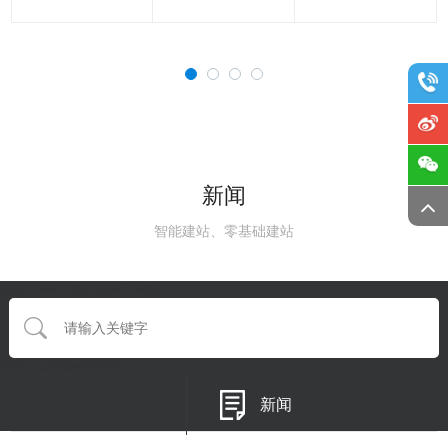
新闻
智能建站、零基础建站
{eyou:searchform type='default'}
{/eyou:guestbookform}
新闻