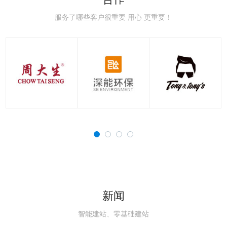
极速赛车：新手赛道常
极速赛车：赛车空气动
极速赛车：赛车刹车系
极速赛车：赛车轮胎知
极速赛车：国内主流赛
极速赛车：职业赛车与
见误区，避开90%的
力学，读懂速度背后的
统科普，稳住极速的核
识点，决定圈速与安全
道详解，车友刷圈打卡
民用跑车的核心区别解
服务了哪些客户很重要 用心 更重要！
新闻
智能建站、零基础建站