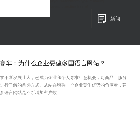
{eyou:searchform type='default'}
{/eyou:guestbookform}
新闻
赛车：为什么企业要建多国语言网站？
在不断发展壮大，已成为企业和个人寻求生意机会，对商品、服务
进行了解的首选方式。从站在增强一个企业竞争优势的角度看，建
多语言网站是不断增加客户数...
赛车：SEO网站的基本术语