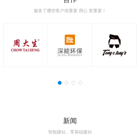
极速赛车：新手赛道常
极速赛车：赛车空气动
极速赛车：赛车刹车系
极速赛车：赛车轮胎知
极速赛车：国内主流赛
极速赛车：职业赛车与
见误区，避开90%的
力学，读懂速度背后的
统科普，稳住极速的核
识点，决定圈速与安全
道详解，车友刷圈打卡
民用跑车的核心区别解
服务了哪些客户很重要 用心 更重要！
新闻
智能建站、零基础建站