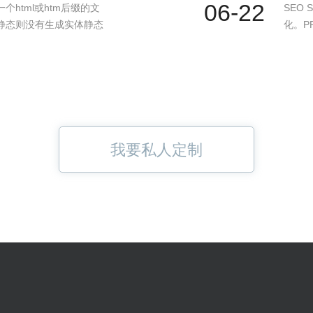
06-22
html或htm后缀的文
SEO 
静态则没有生成实体静态
化。PR
我要私人定制