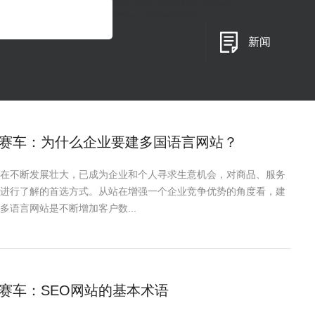
{eyou:searchform type='default'}
{/eyou:guestbookform}
新闻
赛车：为什么企业要建多国语言网站？
在不断发展壮大，已成为企业和个人寻求生意机会，对商品、服务
进行了解的首选方式。从站在增强一个企业竞争优势的角度看，建
多语言网站是不断增加客户数...
赛车：SEO网站的基本术语