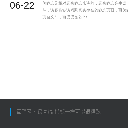
06-22
伪静态是相对真实静态来讲的，真实静态会生成一个
件，访客能够访问到真实存在的静态页面，而伪
页面文件，而仅仅是以.ht...
互联网 · 最高端 模板一样可以很精致