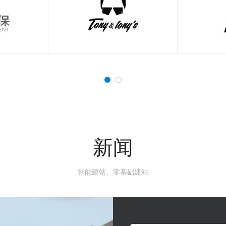
新闻
智能建站、零基础建站