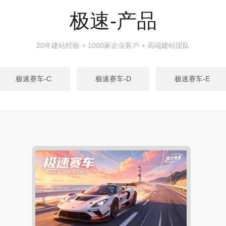
极速-产品
20年建站经验 + 1000家企业客户 + 高端建站团队
极速赛车-C
极速赛车-D
极速赛车-E