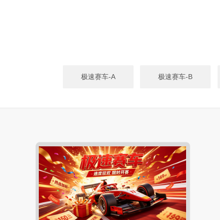
极速赛车-A
极速赛车-B