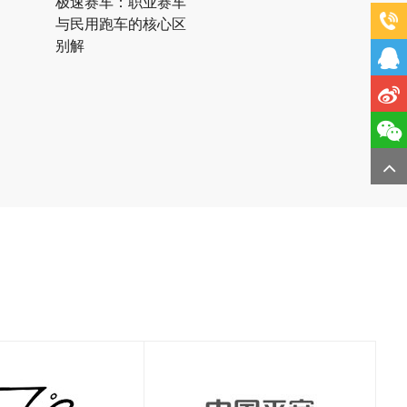
极速赛车：职业赛车
与民用跑车的核心区
别解