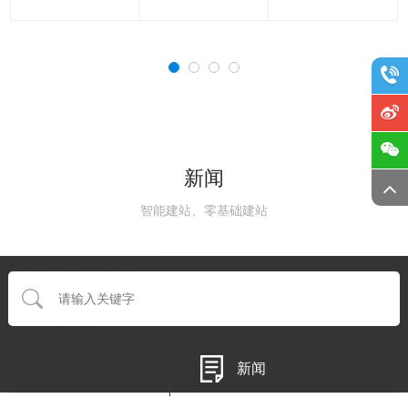
新闻
智能建站、零基础建站
{eyou:searchform type='default'}
{/eyou:guestbookform}
新闻