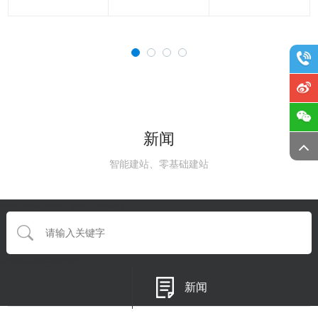
新闻
智能建站、零基础建站
{eyou:searchform type='default'}
{/eyou:guestbookform}
新闻