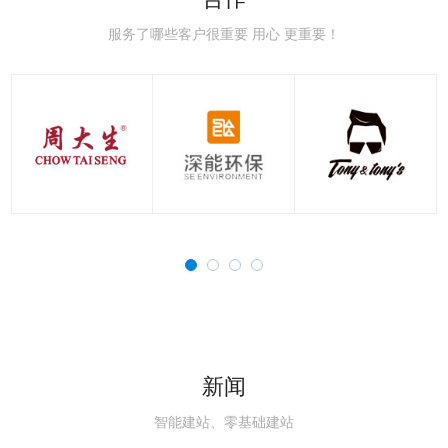
极速赛车：新手赛道常
极速赛车：赛车空气动
极速赛车：赛车刹车系
极速赛车：赛车轮胎知
极速赛车：国内主流赛
极速赛车：职业赛车与
见误区，避开90%的
力学，读懂速度背后的
统科普，稳住极速的核
识点，决定圈速与安全
道详解，车友刷圈打卡
民用跑车的核心区别解
服务了哪些客户很重要 用心 更重要！
新闻
智能建站、零基础建站